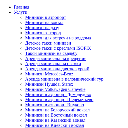
Главная
Услуги
Минивэн в аэропорт
Минивэн на вокзал
Минивэн на дачу
Минивэн за город
Минивэн для встречи из роддома
Детское такси минивэн
Детское такси с креслами ISOFIX
Такси-минивэн на свадьбу
Аренда минивэна на крещение
Аренда минивэна на съемки
Аренда минивэна для экскурсий
Минивэн Mercedes-Benz
Аренда минивэна в паломнический тур
Минивэн Hyundai Starex
Минивэн Volkswagen Caravelle
Минивэн в аэропорт Домодедово
Минивэн в аэропорт Шереметьево
Минивэн в аэропорт Внуково
Минивэн на Белорусский вокзал
Минивэн на Восточный вокзал
Минивэн на Казанский вокзал
Минивэн на Киевский вокзал