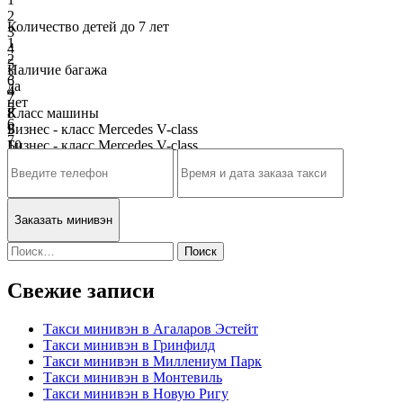
2
Количество детей до 7 лет
3
1
4
2
5
Наличие багажа
3
6
да
4
7
нет
5
8
Класс машины
6
9
Бизнес - класс Mercedes V-class
7
10
Бизнес - класс Mercedes V-class
8
9
10
Навигация
Найти:
по
Свежие записи
записям
Такси минивэн в Агаларов Эстейт
Такси минивэн в Гринфилд
Такси минивэн в Миллениум Парк
Такси минивэн в Монтевиль
Такси минивэн в Новую Ригу