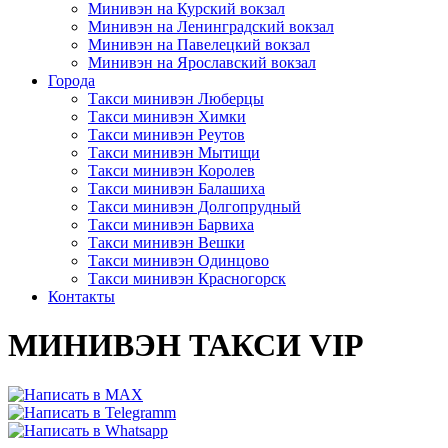
Минивэн на Курский вокзал
Минивэн на Ленинградский вокзал
Минивэн на Павелецкий вокзал
Минивэн на Ярославский вокзал
Города
Такси минивэн Люберцы
Такси минивэн Химки
Такси минивэн Реутов
Такси минивэн Мытищи
Такси минивэн Королев
Такси минивэн Балашиха
Такси минивэн Долгопрудный
Такси минивэн Барвиха
Такси минивэн Вешки
Такси минивэн Одинцово
Такси минивэн Красногорск
Контакты
МИНИВЭН ТАКСИ VIP