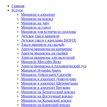
Главная
Услуги
Минивэн в аэропорт
Минивэн на вокзал
Минивэн на дачу
Минивэн за город
Минивэн для встречи из роддома
Детское такси минивэн
Детское такси с креслами ISOFIX
Такси-минивэн на свадьбу
Аренда минивэна на крещение
Аренда минивэна на съемки
Аренда минивэна для экскурсий
Минивэн Mercedes-Benz
Аренда минивэна в паломнический тур
Минивэн Hyundai Starex
Минивэн Volkswagen Caravelle
Минивэн в аэропорт Домодедово
Минивэн в аэропорт Шереметьево
Минивэн в аэропорт Внуково
Минивэн на Белорусский вокзал
Минивэн на Восточный вокзал
Минивэн на Казанский вокзал
Минивэн на Киевский вокзал