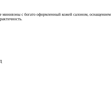
ные минивэны с богато оформленный кожей салоном, оснащением
практичность.
Д