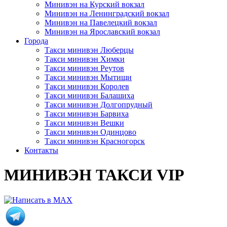
Минивэн на Курский вокзал
Минивэн на Ленинградский вокзал
Минивэн на Павелецкий вокзал
Минивэн на Ярославский вокзал
Города
Такси минивэн Люберцы
Такси минивэн Химки
Такси минивэн Реутов
Такси минивэн Мытищи
Такси минивэн Королев
Такси минивэн Балашиха
Такси минивэн Долгопрудный
Такси минивэн Барвиха
Такси минивэн Вешки
Такси минивэн Одинцово
Такси минивэн Красногорск
Контакты
МИНИВЭН ТАКСИ VIP