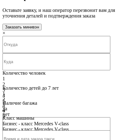
Оставьте заявку, и наш оператор перезвонит вам для
уточнения деталей и подтверждения заказа
Заказать минивэн
×
Количество человек
1
2
Количество детей до 7 лет
3
1
4
2
5
Наличие багажа
3
6
да
4
7
нет
5
8
Класс машины
6
9
Бизнес - класс Mercedes V-class
7
10
Бизнес - класс Mercedes V-class
8
9