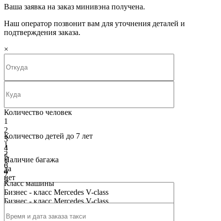
Ваша заявка на заказ минивэна получена.
Наш оператор позвонит вам для уточнения деталей и
подтверждения заказа.
×
Количество человек
1
2
Количество детей до 7 лет
3
1
4
2
5
Наличие багажа
3
6
да
4
7
нет
5
8
Класс машины
6
9
Бизнес - класс Mercedes V-class
7
10
Бизнес - класс Mercedes V-class
8
9