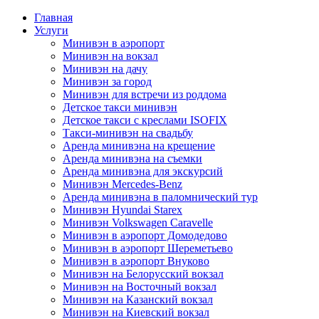
Главная
Услуги
Минивэн в аэропорт
Минивэн на вокзал
Минивэн на дачу
Минивэн за город
Минивэн для встречи из роддома
Детское такси минивэн
Детское такси с креслами ISOFIX
Такси-минивэн на свадьбу
Аренда минивэна на крещение
Аренда минивэна на съемки
Аренда минивэна для экскурсий
Минивэн Mercedes-Benz
Аренда минивэна в паломнический тур
Минивэн Hyundai Starex
Минивэн Volkswagen Caravelle
Минивэн в аэропорт Домодедово
Минивэн в аэропорт Шереметьево
Минивэн в аэропорт Внуково
Минивэн на Белорусский вокзал
Минивэн на Восточный вокзал
Минивэн на Казанский вокзал
Минивэн на Киевский вокзал