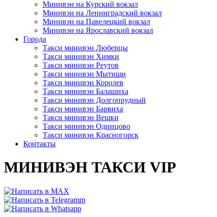
Минивэн на Курский вокзал
Минивэн на Ленинградский вокзал
Минивэн на Павелецкий вокзал
Минивэн на Ярославский вокзал
Города
Такси минивэн Люберцы
Такси минивэн Химки
Такси минивэн Реутов
Такси минивэн Мытищи
Такси минивэн Королев
Такси минивэн Балашиха
Такси минивэн Долгопрудный
Такси минивэн Барвиха
Такси минивэн Вешки
Такси минивэн Одинцово
Такси минивэн Красногорск
Контакты
МИНИВЭН ТАКСИ VIP