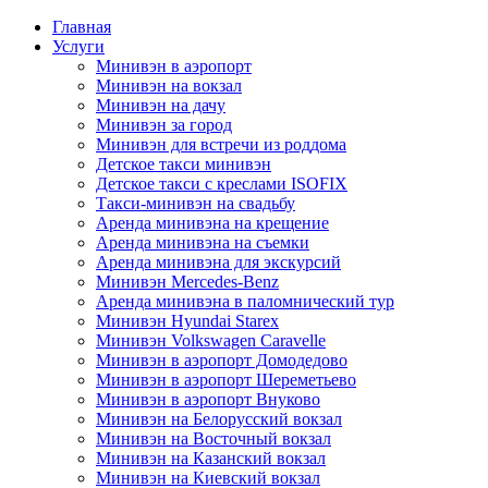
Главная
Услуги
Минивэн в аэропорт
Минивэн на вокзал
Минивэн на дачу
Минивэн за город
Минивэн для встречи из роддома
Детское такси минивэн
Детское такси с креслами ISOFIX
Такси-минивэн на свадьбу
Аренда минивэна на крещение
Аренда минивэна на съемки
Аренда минивэна для экскурсий
Минивэн Mercedes-Benz
Аренда минивэна в паломнический тур
Минивэн Hyundai Starex
Минивэн Volkswagen Caravelle
Минивэн в аэропорт Домодедово
Минивэн в аэропорт Шереметьево
Минивэн в аэропорт Внуково
Минивэн на Белорусский вокзал
Минивэн на Восточный вокзал
Минивэн на Казанский вокзал
Минивэн на Киевский вокзал