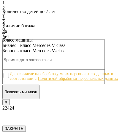
1
2
Количество детей до 7 лет
3
1
4
2
5
Наличие багажа
3
6
да
4
7
нет
5
8
Класс машины
6
9
Бизнес - класс Mercedes V-class
7
10
Бизнес - класс Mercedes V-class
8
9
10
Даю согласие на обработку моих персональных данных в
соответствии с
Политикой обработки персональных данных
Х
22424
ЗАКРЫТЬ