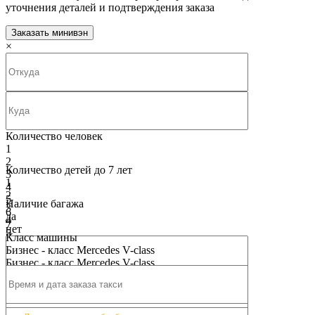
уточнения деталей и подтверждения заказа
Заказать минивэн
×
Количество человек
1
2
Количество детей до 7 лет
3
1
4
2
5
Наличие багажа
3
6
да
4
7
нет
5
8
Класс машины
6
9
Бизнес - класс Mercedes V-class
7
10
Бизнес - класс Mercedes V-class
8
9
10