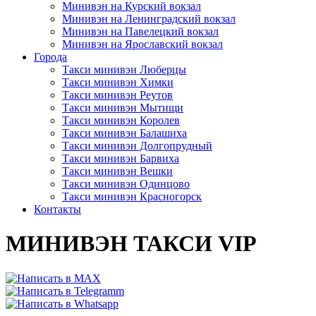
Минивэн на Курский вокзал
Минивэн на Ленинградский вокзал
Минивэн на Павелецкий вокзал
Минивэн на Ярославский вокзал
Города
Такси минивэн Люберцы
Такси минивэн Химки
Такси минивэн Реутов
Такси минивэн Мытищи
Такси минивэн Королев
Такси минивэн Балашиха
Такси минивэн Долгопрудный
Такси минивэн Барвиха
Такси минивэн Вешки
Такси минивэн Одинцово
Такси минивэн Красногорск
Контакты
МИНИВЭН ТАКСИ VIP