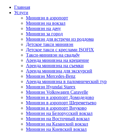
Главная
Услуги
Минивэн в аэропорт
Минивэн на вокзал
Минивэн на дачу
Минивэн за город
Минивэн для встречи из роддома
Детское такси минивэн
Детское такси с креслами ISOFIX
Такси-минивэн на свадьбу
Аренда минивэна на крещение
Аренда минивэна на съемки
Аренда минивэна для экскурсий
Минивэн Mercedes-Benz
Аренда минивэна в паломнический тур
Минивэн Hyundai Starex
Минивэн Volkswagen Caravelle
Минивэн в аэропорт Домодедово
Минивэн в аэропорт Шереметьево
Минивэн в аэропорт Внуково
Минивэн на Белорусский вокзал
Минивэн на Восточный вокзал
Минивэн на Казанский вокзал
Минивэн на Киевский вокзал