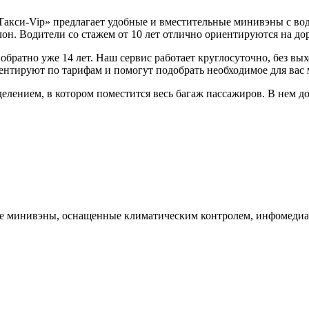
акси-Vip» предлагает удобные и вместительные минивэны с во
. Водители со стажем от 10 лет отлично ориентируются на дорог
обратно уже 14 лет. Наш сервис работает круглосуточно, без вы
ентируют по тарифам и помогут подобрать необходимое для вас 
ением, в котором поместится весь багаж пассажиров. В нем д
ые минивэны, оснащенные климатическим контролем, инфомедиа-