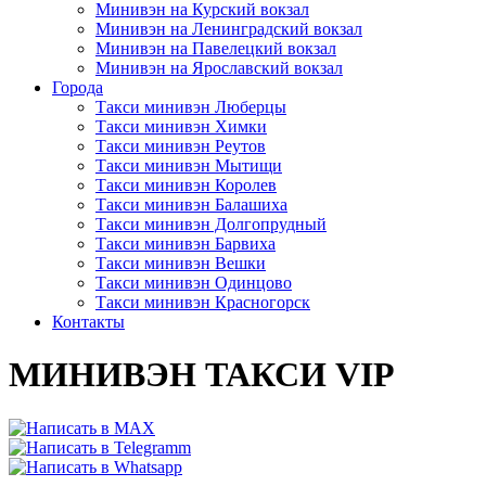
Минивэн на Курский вокзал
Минивэн на Ленинградский вокзал
Минивэн на Павелецкий вокзал
Минивэн на Ярославский вокзал
Города
Такси минивэн Люберцы
Такси минивэн Химки
Такси минивэн Реутов
Такси минивэн Мытищи
Такси минивэн Королев
Такси минивэн Балашиха
Такси минивэн Долгопрудный
Такси минивэн Барвиха
Такси минивэн Вешки
Такси минивэн Одинцово
Такси минивэн Красногорск
Контакты
МИНИВЭН ТАКСИ VIP