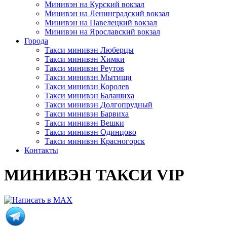
Минивэн на Курский вокзал
Минивэн на Ленинградский вокзал
Минивэн на Павелецкий вокзал
Минивэн на Ярославский вокзал
Города
Такси минивэн Люберцы
Такси минивэн Химки
Такси минивэн Реутов
Такси минивэн Мытищи
Такси минивэн Королев
Такси минивэн Балашиха
Такси минивэн Долгопрудный
Такси минивэн Барвиха
Такси минивэн Вешки
Такси минивэн Одинцово
Такси минивэн Красногорск
Контакты
МИНИВЭН ТАКСИ VIP