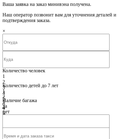
Ваша заявка на заказ минивэна получена.
Наш оператор позвонит вам для уточнения деталей и
подтверждения заказа.
×
Количество человек
1
2
Количество детей до 7 лет
3
1
4
2
5
Наличие багажа
3
6
да
4
7
нет
5
8
Класс машины
6
9
Бизнес - класс Mercedes V-class
7
10
Бизнес - класс Mercedes V-class
8
9