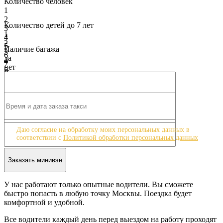
Количество человек
1
2
Количество детей до 7 лет
3
1
4
2
5
Наличие багажа
3
6
да
4
7
нет
5
8
Класс машины
6
9
Бизнес - класс Mercedes V-class
7
10
Бизнес - класс Mercedes V-class
8
9
10
Даю согласие на обработку моих персональных данных в
соответствии с
Политикой обработки персональных данных
У нас работают только опытные водители. Вы сможете
быстро попасть в любую точку Москвы. Поездка будет
комфортной и удобной.
Все водители каждый день перед выездом на работу проходят