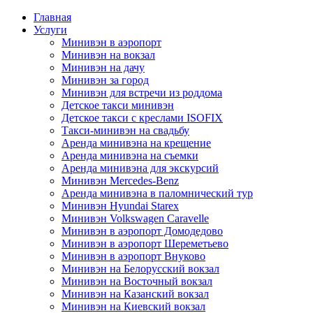
Главная
Услуги
Минивэн в аэропорт
Минивэн на вокзал
Минивэн на дачу
Минивэн за город
Минивэн для встречи из роддома
Детское такси минивэн
Детское такси с креслами ISOFIX
Такси-минивэн на свадьбу
Аренда минивэна на крещение
Аренда минивэна на съемки
Аренда минивэна для экскурсий
Минивэн Mercedes-Benz
Аренда минивэна в паломнический тур
Минивэн Hyundai Starex
Минивэн Volkswagen Caravelle
Минивэн в аэропорт Домодедово
Минивэн в аэропорт Шереметьево
Минивэн в аэропорт Внуково
Минивэн на Белорусский вокзал
Минивэн на Восточный вокзал
Минивэн на Казанский вокзал
Минивэн на Киевский вокзал