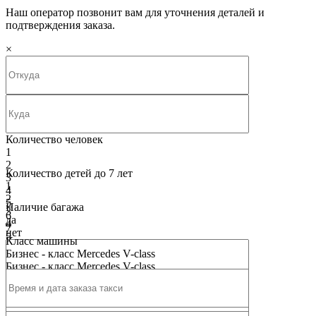
Наш оператор позвонит вам для уточнения деталей и
подтверждения заказа.
×
Количество человек
1
2
Количество детей до 7 лет
3
1
4
2
5
Наличие багажа
3
6
да
4
7
нет
5
8
Класс машины
6
9
Бизнес - класс Mercedes V-class
7
10
Бизнес - класс Mercedes V-class
8
9
10