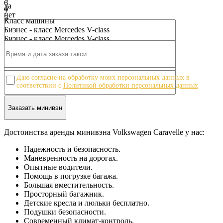
6
да
4
7
нет
5
8
Класс машины
6
9
Бизнес - класс Mercedes V-class
7
10
Бизнес - класс Mercedes V-class
8
9
10
Даю согласие на обработку моих персональных данных в
соответствии с
Политикой обработки персональных данных
Достоинства аренды минивэна Volkswagen Caravelle у нас:
Надежность и безопасность.
Маневренность на дорогах.
Опытные водители.
Помощь в погрузке багажа.
Большая вместительность.
Просторный багажник.
Детские кресла и люльки бесплатно.
Подушки безопасности.
Современный климат-контроль.