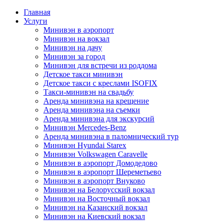
Главная
Услуги
Минивэн в аэропорт
Минивэн на вокзал
Минивэн на дачу
Минивэн за город
Минивэн для встречи из роддома
Детское такси минивэн
Детское такси с креслами ISOFIX
Такси-минивэн на свадьбу
Аренда минивэна на крещение
Аренда минивэна на съемки
Аренда минивэна для экскурсий
Минивэн Mercedes-Benz
Аренда минивэна в паломнический тур
Минивэн Hyundai Starex
Минивэн Volkswagen Caravelle
Минивэн в аэропорт Домодедово
Минивэн в аэропорт Шереметьево
Минивэн в аэропорт Внуково
Минивэн на Белорусский вокзал
Минивэн на Восточный вокзал
Минивэн на Казанский вокзал
Минивэн на Киевский вокзал