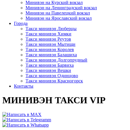
Минивэн на Курский вокзал
Минивэн на Ленинградский вокзал
Минивэн на Павелецкий вокзал
Минивэн на Ярославский вокзал
Города
Такси минивэн Люберцы
Такси минивэн Химки
Такси минивэн Реутов
Такси минивэн Мытищи
Такси минивэн Королев
Такси минивэн Балашиха
Такси минивэн Долгопрудный
Такси минивэн Барвиха
Такси минивэн Вешки
Такси минивэн Одинцово
Такси минивэн Красногорск
Контакты
МИНИВЭН ТАКСИ VIP