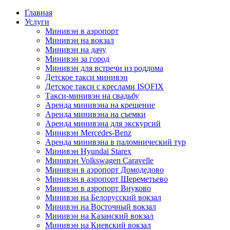
Главная
Услуги
Минивэн в аэропорт
Минивэн на вокзал
Минивэн на дачу
Минивэн за город
Минивэн для встречи из роддома
Детское такси минивэн
Детское такси с креслами ISOFIX
Такси-минивэн на свадьбу
Аренда минивэна на крещение
Аренда минивэна на съемки
Аренда минивэна для экскурсий
Минивэн Mercedes-Benz
Аренда минивэна в паломнический тур
Минивэн Hyundai Starex
Минивэн Volkswagen Caravelle
Минивэн в аэропорт Домодедово
Минивэн в аэропорт Шереметьево
Минивэн в аэропорт Внуково
Минивэн на Белорусский вокзал
Минивэн на Восточный вокзал
Минивэн на Казанский вокзал
Минивэн на Киевский вокзал