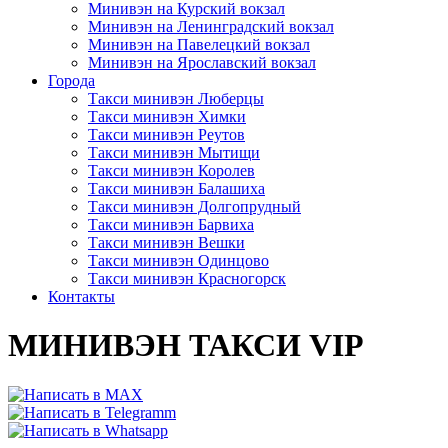
Минивэн на Курский вокзал
Минивэн на Ленинградский вокзал
Минивэн на Павелецкий вокзал
Минивэн на Ярославский вокзал
Города
Такси минивэн Люберцы
Такси минивэн Химки
Такси минивэн Реутов
Такси минивэн Мытищи
Такси минивэн Королев
Такси минивэн Балашиха
Такси минивэн Долгопрудный
Такси минивэн Барвиха
Такси минивэн Вешки
Такси минивэн Одинцово
Такси минивэн Красногорск
Контакты
МИНИВЭН ТАКСИ VIP