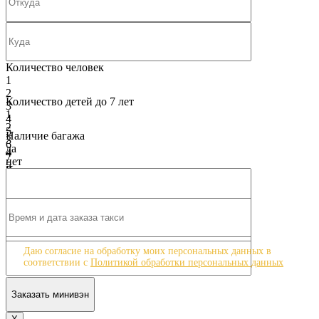
Количество человек
1
2
Количество детей до 7 лет
3
1
4
2
5
Наличие багажа
3
6
да
4
7
нет
5
8
Класс машины
6
9
Бизнес - класс Mercedes V-class
7
10
Бизнес - класс Mercedes V-class
8
9
10
Даю согласие на обработку моих персональных данных в
соответствии с
Политикой обработки персональных данных