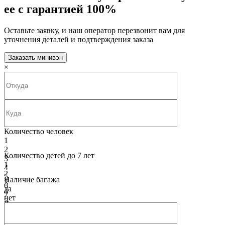
ее с гарантией 100%
Оставьте заявку, и наш оператор перезвонит вам для
уточнения деталей и подтверждения заказа
Заказать минивэн
×
Количество человек
1
2
Количество детей до 7 лет
3
1
4
2
5
Наличие багажа
3
6
да
4
7
нет
5
8
Класс машины
6
9
Бизнес - класс Mercedes V-class
7
10
Бизнес - класс Mercedes V-class