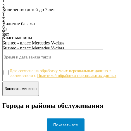
1
2
Количество детей до 7 лет
3
1
4
2
5
Наличие багажа
3
6
да
4
7
нет
5
8
Класс машины
6
9
Бизнес - класс Mercedes V-class
7
10
Бизнес - класс Mercedes V-class
8
9
10
Даю согласие на обработку моих персональных данных в
соответствии с
Политикой обработки персональных данных
Города и районы обслуживания
Показать все