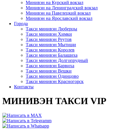
Минивэн на Курский вокзал
Минивэн на Ленинградский вокзал
Минивэн на Павелецкий вокзал
Минивэн на Ярославский вокзал
Города
Такси минивэн Люберцы
Такси минивэн Химки
Такси минивэн Реутов
Такси минивэн Мытищи
Такси минивэн Королев
Такси минивэн Балашиха
Такси минивэн Долгопрудный
Такси минивэн Барвиха
Такси минивэн Вешки
Такси минивэн Одинцово
Такси минивэн Красногорск
Контакты
МИНИВЭН ТАКСИ VIP