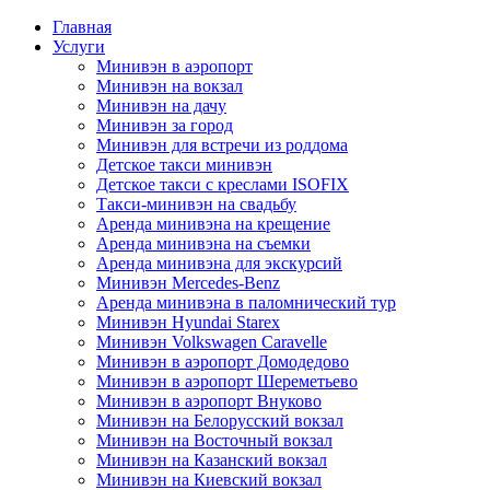
Главная
Услуги
Минивэн в аэропорт
Минивэн на вокзал
Минивэн на дачу
Минивэн за город
Минивэн для встречи из роддома
Детское такси минивэн
Детское такси с креслами ISOFIX
Такси-минивэн на свадьбу
Аренда минивэна на крещение
Аренда минивэна на съемки
Аренда минивэна для экскурсий
Минивэн Mercedes-Benz
Аренда минивэна в паломнический тур
Минивэн Hyundai Starex
Минивэн Volkswagen Caravelle
Минивэн в аэропорт Домодедово
Минивэн в аэропорт Шереметьево
Минивэн в аэропорт Внуково
Минивэн на Белорусский вокзал
Минивэн на Восточный вокзал
Минивэн на Казанский вокзал
Минивэн на Киевский вокзал