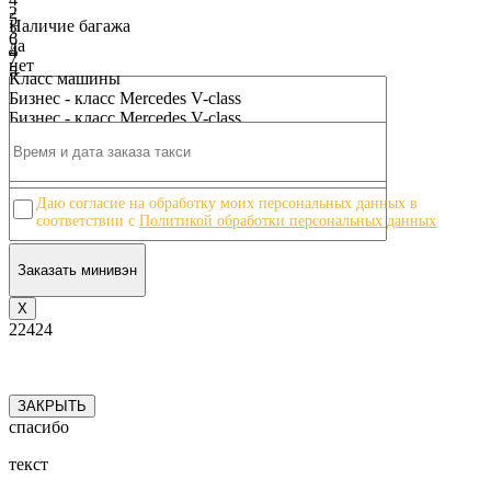
2
5
Наличие багажа
3
6
да
4
7
нет
5
8
Класс машины
6
9
Бизнес - класс Mercedes V-class
7
10
Бизнес - класс Mercedes V-class
8
9
10
Даю согласие на обработку моих персональных данных в
соответствии с
Политикой обработки персональных данных
Х
22424
ЗАКРЫТЬ
спасибо
текст