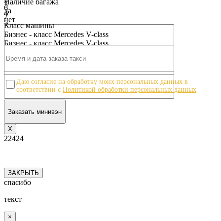
Наличие багажа
3
6
да
4
7
нет
5
8
Класс машины
6
9
Бизнес - класс Mercedes V-class
7
10
Бизнес - класс Mercedes V-class
8
9
10
Даю согласие на обработку моих персональных данных в
соответствии с
Политикой обработки персональных данных
Х
22424
ЗАКРЫТЬ
спасибо
текст
×