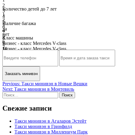
2
Количество детей до 7 лет
3
1
4
2
5
Наличие багажа
3
6
да
4
7
нет
5
8
Класс машины
6
9
Бизнес - класс Mercedes V-class
7
10
Бизнес - класс Mercedes V-class
8
9
10
Навигация
Previous:
Такси минивэн в Новые Вешки
Next:
Такси минивэн в Монтевиль
по
Найти:
записям
Свежие записи
Такси минивэн в Агаларов Эстейт
Такси минивэн в Гринфилд
Такси минивэн в Миллениум Парк