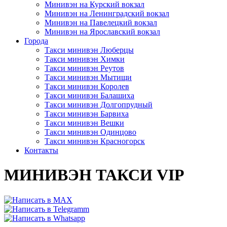
Минивэн на Курский вокзал
Минивэн на Ленинградский вокзал
Минивэн на Павелецкий вокзал
Минивэн на Ярославский вокзал
Города
Такси минивэн Люберцы
Такси минивэн Химки
Такси минивэн Реутов
Такси минивэн Мытищи
Такси минивэн Королев
Такси минивэн Балашиха
Такси минивэн Долгопрудный
Такси минивэн Барвиха
Такси минивэн Вешки
Такси минивэн Одинцово
Такси минивэн Красногорск
Контакты
МИНИВЭН ТАКСИ VIP