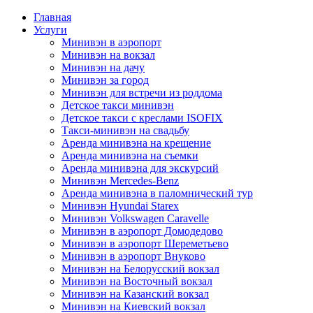
Главная
Услуги
Минивэн в аэропорт
Минивэн на вокзал
Минивэн на дачу
Минивэн за город
Минивэн для встречи из роддома
Детское такси минивэн
Детское такси с креслами ISOFIX
Такси-минивэн на свадьбу
Аренда минивэна на крещение
Аренда минивэна на съемки
Аренда минивэна для экскурсий
Минивэн Mercedes-Benz
Аренда минивэна в паломнический тур
Минивэн Hyundai Starex
Минивэн Volkswagen Caravelle
Минивэн в аэропорт Домодедово
Минивэн в аэропорт Шереметьево
Минивэн в аэропорт Внуково
Минивэн на Белорусский вокзал
Минивэн на Восточный вокзал
Минивэн на Казанский вокзал
Минивэн на Киевский вокзал