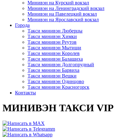
Минивэн на Курский вокзал
Минивэн на Ленинградский вокзал
Минивэн на Павелецкий вокзал
Минивэн на Ярославский вокзал
Города
Такси минивэн Люберцы
Такси минивэн Химки
Такси минивэн Реутов
Такси минивэн Мытищи
Такси минивэн Королев
Такси минивэн Балашиха
Такси минивэн Долгопрудный
Такси минивэн Барвиха
Такси минивэн Вешки
Такси минивэн Одинцово
Такси минивэн Красногорск
Контакты
МИНИВЭН ТАКСИ VIP