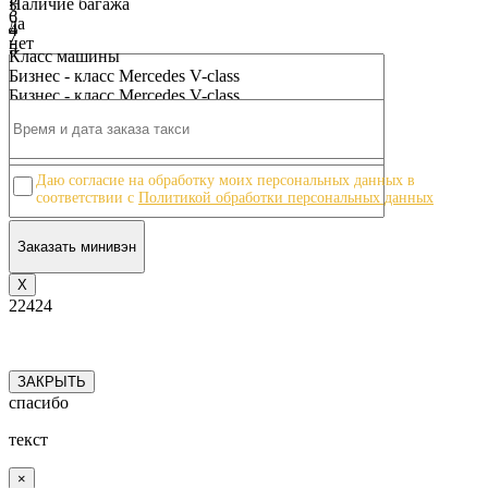
Наличие багажа
3
6
да
4
7
нет
5
8
Класс машины
6
9
Бизнес - класс Mercedes V-class
7
10
Бизнес - класс Mercedes V-class
8
9
10
Даю согласие на обработку моих персональных данных в
соответствии с
Политикой обработки персональных данных
Х
22424
ЗАКРЫТЬ
спасибо
текст
×