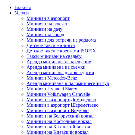
Главная
Услуги
Минивэн в аэропорт
Минивэн на вокзал
Минивэн на дачу
Минивэн за город
Минивэн для встречи из роддома
Детское такси минивэн
Детское такси с креслами ISOFIX
Такси-минивэн на свадьбу
Аренда минивэна на крещение
Аренда минивэна на съемки
Аренда минивэна для экскурсий
Минивэн Mercedes-Benz
Аренда минивэна в паломнический тур
Минивэн Hyundai Starex
Минивэн Volkswagen Caravelle
Минивэн в аэропорт Домодедово
Минивэн в аэропорт Шереметьево
Минивэн в аэропорт Внуково
Минивэн на Белорусский вокзал
Минивэн на Восточный вокзал
Минивэн на Казанский вокзал
Минивэн на Киевский вокзал