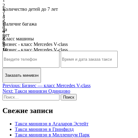
2
Количество детей до 7 лет
3
1
4
2
5
Наличие багажа
3
6
да
4
7
нет
5
8
Класс машины
6
9
Бизнес - класс Mercedes V-class
7
10
Бизнес - класс Mercedes V-class
8
9
10
Навигация
Previous:
Бизнес — класс Mercedes V-class
Next:
Такси минивэн Одинцово
по
Найти:
записям
Свежие записи
Такси минивэн в Агаларов Эстейт
Такси минивэн в Гринфилд
Такси минивэн в Миллениум Парк