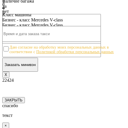
Наличие багажа
3
6
да
4
7
нет
5
8
Класс машины
6
9
Бизнес - класс Mercedes V-class
7
10
Бизнес - класс Mercedes V-class
8
9
10
Даю согласие на обработку моих персональных данных в
соответствии с
Политикой обработки персональных данных
Х
22424
ЗАКРЫТЬ
спасибо
текст
×