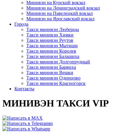
Минивэн на Курский вокзал
Минивэн на Ленинградский вокзал
Минивэн на Павелецкий вокзал
Минивэн на Ярославский вокзал
Города
Такси минивэн Люберцы
Такси минивэн Химки
Такси минивэн Реутов
Такси минивэн Мытищи
Такси минивэн Королев
Такси минивэн Балашиха
Такси минивэн Долгопрудный
Такси минивэн Барвиха
Такси минивэн Вешки
Такси минивэн Одинцово
Такси минивэн Красногорск
Контакты
МИНИВЭН ТАКСИ VIP