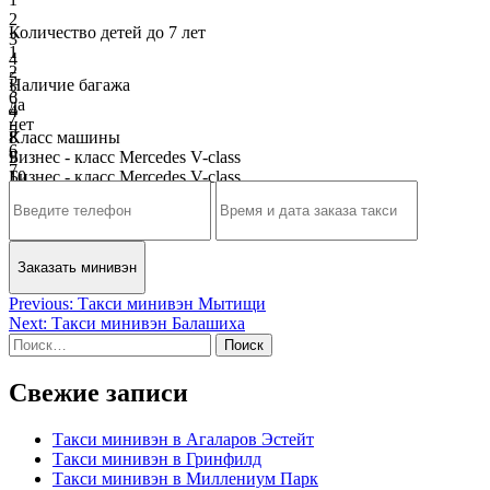
2
Количество детей до 7 лет
3
1
4
2
5
Наличие багажа
3
6
да
4
7
нет
5
8
Класс машины
6
9
Бизнес - класс Mercedes V-class
7
10
Бизнес - класс Mercedes V-class
8
9
10
Навигация
Previous:
Такси минивэн Мытищи
Next:
Такси минивэн Балашиха
по
Найти:
записям
Свежие записи
Такси минивэн в Агаларов Эстейт
Такси минивэн в Гринфилд
Такси минивэн в Миллениум Парк