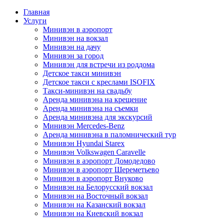
Главная
Услуги
Минивэн в аэропорт
Минивэн на вокзал
Минивэн на дачу
Минивэн за город
Минивэн для встречи из роддома
Детское такси минивэн
Детское такси с креслами ISOFIX
Такси-минивэн на свадьбу
Аренда минивэна на крещение
Аренда минивэна на съемки
Аренда минивэна для экскурсий
Минивэн Mercedes-Benz
Аренда минивэна в паломнический тур
Минивэн Hyundai Starex
Минивэн Volkswagen Caravelle
Минивэн в аэропорт Домодедово
Минивэн в аэропорт Шереметьево
Минивэн в аэропорт Внуково
Минивэн на Белорусский вокзал
Минивэн на Восточный вокзал
Минивэн на Казанский вокзал
Минивэн на Киевский вокзал