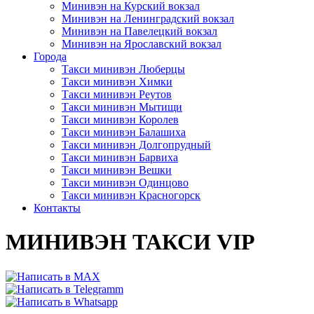
Минивэн на Курский вокзал
Минивэн на Ленинградский вокзал
Минивэн на Павелецкий вокзал
Минивэн на Ярославский вокзал
Города
Такси минивэн Люберцы
Такси минивэн Химки
Такси минивэн Реутов
Такси минивэн Мытищи
Такси минивэн Королев
Такси минивэн Балашиха
Такси минивэн Долгопрудный
Такси минивэн Барвиха
Такси минивэн Вешки
Такси минивэн Одинцово
Такси минивэн Красногорск
Контакты
МИНИВЭН ТАКСИ VIP