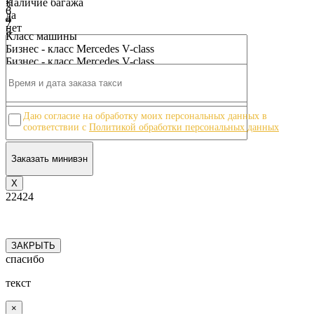
Наличие багажа
3
6
да
4
7
нет
5
8
Класс машины
6
9
Бизнес - класс Mercedes V-class
7
10
Бизнес - класс Mercedes V-class
8
9
10
Даю согласие на обработку моих персональных данных в
соответствии с
Политикой обработки персональных данных
Х
22424
ЗАКРЫТЬ
спасибо
текст
×