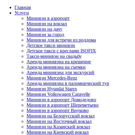
Главная
Услуги
Минивэн в аэропорт
Минивэн на вокзал
Минивэн на дачу
Минивэн за город
Минивэн для встречи из роддома
Детское такси минивэн
Детское такси с креслами ISOFIX
Такси-минивэн на свадьбу
Аренда минивэна на крещение
Аренда минивэна на съемки
Аренда минивэна для экскурсий
Минивэн Mercedes-Benz
Аренда минивэна в паломнический тур
Минивэн Hyundai Starex
Минивэн Volkswagen Caravelle
Минивэн в аэропорт Домодедово
Минивэн в аэропорт Шереметьево
Минивэн в аэропорт Внуково
Минивэн на Белорусский вокзал
Минивэн на Восточный вокзал
Минивэн на Казанский вокзал
Минивэн на Киевский вокзал