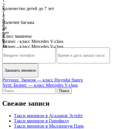
2
Количество детей до 7 лет
3
1
4
2
5
Наличие багажа
3
6
да
4
7
нет
5
8
Класс машины
6
9
Бизнес - класс Mercedes V-class
7
10
Бизнес - класс Mercedes V-class
8
9
10
Навигация
Previous:
Эконом — класс Huyndai Starex
Next:
Бизнес — класс Mercedes V-class
по
Найти:
записям
Свежие записи
Такси минивэн в Агаларов Эстейт
Такси минивэн в Гринфилд
Такси минивэн в Миллениум Парк