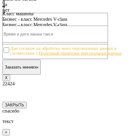
3
6
да
4
7
нет
5
8
Класс машины
6
9
Бизнес - класс Mercedes V-class
7
10
Бизнес - класс Mercedes V-class
8
9
10
Даю согласие на обработку моих персональных данных в
соответствии с
Политикой обработки персональных данных
Х
22424
ЗАКРЫТЬ
спасибо
текст
×