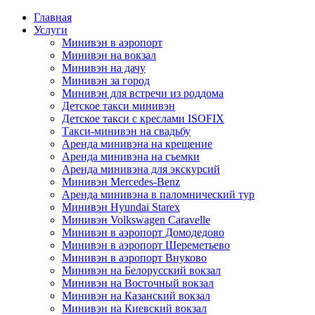
Главная
Услуги
Минивэн в аэропорт
Минивэн на вокзал
Минивэн на дачу
Минивэн за город
Минивэн для встречи из роддома
Детское такси минивэн
Детское такси с креслами ISOFIX
Такси-минивэн на свадьбу
Аренда минивэна на крещение
Аренда минивэна на съемки
Аренда минивэна для экскурсий
Минивэн Mercedes-Benz
Аренда минивэна в паломнический тур
Минивэн Hyundai Starex
Минивэн Volkswagen Caravelle
Минивэн в аэропорт Домодедово
Минивэн в аэропорт Шереметьево
Минивэн в аэропорт Внуково
Минивэн на Белорусский вокзал
Минивэн на Восточный вокзал
Минивэн на Казанский вокзал
Минивэн на Киевский вокзал