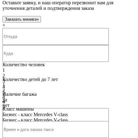
Оставьте заявку, и наш оператор перезвонит вам для
уточнения деталей и подтверждения заказа
Заказать минивэн
×
Количество человек
1
2
Количество детей до 7 лет
3
1
4
2
5
Наличие багажа
3
6
да
4
7
нет
5
8
Класс машины
6
9
Бизнес - класс Mercedes V-class
7
10
Бизнес - класс Mercedes V-class
8
9
10