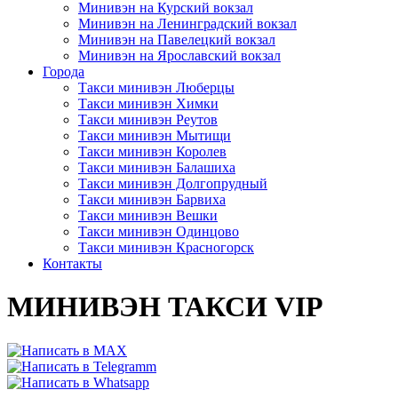
Минивэн на Курский вокзал
Минивэн на Ленинградский вокзал
Минивэн на Павелецкий вокзал
Минивэн на Ярославский вокзал
Города
Такси минивэн Люберцы
Такси минивэн Химки
Такси минивэн Реутов
Такси минивэн Мытищи
Такси минивэн Королев
Такси минивэн Балашиха
Такси минивэн Долгопрудный
Такси минивэн Барвиха
Такси минивэн Вешки
Такси минивэн Одинцово
Такси минивэн Красногорск
Контакты
МИНИВЭН ТАКСИ VIP