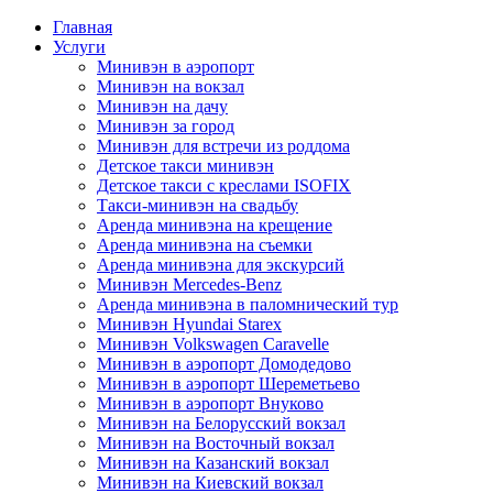
Главная
Услуги
Минивэн в аэропорт
Минивэн на вокзал
Минивэн на дачу
Минивэн за город
Минивэн для встречи из роддома
Детское такси минивэн
Детское такси с креслами ISOFIX
Такси-минивэн на свадьбу
Аренда минивэна на крещение
Аренда минивэна на съемки
Аренда минивэна для экскурсий
Минивэн Mercedes-Benz
Аренда минивэна в паломнический тур
Минивэн Hyundai Starex
Минивэн Volkswagen Caravelle
Минивэн в аэропорт Домодедово
Минивэн в аэропорт Шереметьево
Минивэн в аэропорт Внуково
Минивэн на Белорусский вокзал
Минивэн на Восточный вокзал
Минивэн на Казанский вокзал
Минивэн на Киевский вокзал