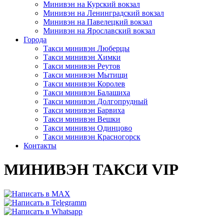
Минивэн на Курский вокзал
Минивэн на Ленинградский вокзал
Минивэн на Павелецкий вокзал
Минивэн на Ярославский вокзал
Города
Такси минивэн Люберцы
Такси минивэн Химки
Такси минивэн Реутов
Такси минивэн Мытищи
Такси минивэн Королев
Такси минивэн Балашиха
Такси минивэн Долгопрудный
Такси минивэн Барвиха
Такси минивэн Вешки
Такси минивэн Одинцово
Такси минивэн Красногорск
Контакты
МИНИВЭН ТАКСИ VIP