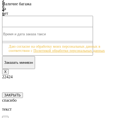
2
5
Наличие багажа
3
6
да
4
7
нет
5
8
Класс машины
6
9
Бизнес - класс Mercedes V-class
7
10
Бизнес - класс Mercedes V-class
8
9
10
Даю согласие на обработку моих персональных данных в
соответствии с
Политикой обработки персональных данных
Х
22424
ЗАКРЫТЬ
спасибо
текст