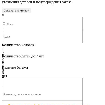
уточнения деталей и подтверждения заказа
Заказать минивэн
×
Количество человек
1
2
Количество детей до 7 лет
3
1
4
2
5
Наличие багажа
3
6
да
4
7
нет
5
8
Класс машины
6
9
Бизнес - класс Mercedes V-class
7
10
Бизнес - класс Mercedes V-class
8
9
10