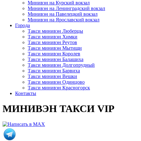
Минивэн на Курский вокзал
Минивэн на Ленинградский вокзал
Минивэн на Павелецкий вокзал
Минивэн на Ярославский вокзал
Города
Такси минивэн Люберцы
Такси минивэн Химки
Такси минивэн Реутов
Такси минивэн Мытищи
Такси минивэн Королев
Такси минивэн Балашиха
Такси минивэн Долгопрудный
Такси минивэн Барвиха
Такси минивэн Вешки
Такси минивэн Одинцово
Такси минивэн Красногорск
Контакты
МИНИВЭН ТАКСИ VIP