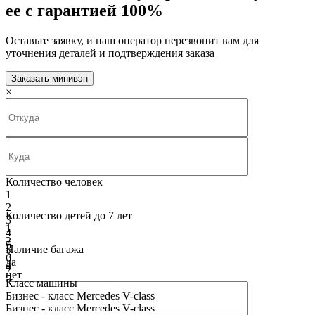
ее с гарантией 100%
Оставьте заявку, и наш оператор перезвонит вам для
уточнения деталей и подтверждения заказа
Заказать минивэн
×
Количество человек
1
2
Количество детей до 7 лет
3
1
4
2
5
Наличие багажа
3
6
да
4
7
нет
5
8
Класс машины
6
9
Бизнес - класс Mercedes V-class
7
10
Бизнес - класс Mercedes V-class