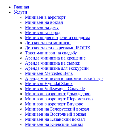
Главная
Услуги
Минивэн в аэропорт
Минивэн на вокзал
Минивэн на дачу
Минивэн за город
Минивэн для встречи из роддома
Детское такси минивэн
Детское такси с креслами ISOFIX
Такси-минивэн на свадьбу
Аренда минивэна на крещение
Аренда минивэна на съемки
Аренда минивэна для экскурсий
Минивэн Mercedes-Benz
Аренда минивэна в паломнический тур
Минивэн Hyundai Starex
Минивэн Volkswagen Caravelle
Минивэн в аэропорт Домодедово
Минивэн в аэропорт Шереметьево
Минивэн в аэропорт Внуково
Минивэн на Белорусский вокзал
Минивэн на Восточный вокзал
Минивэн на Казанский вокзал
Минивэн на Киевский вокзал