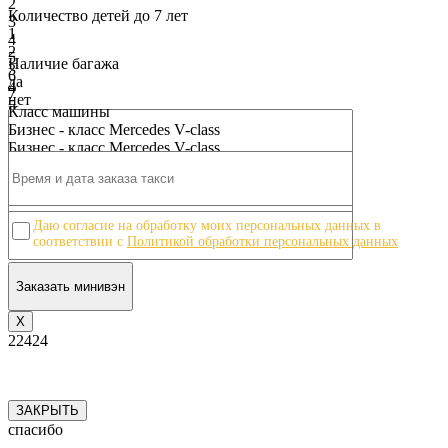
2
Количество детей до 7 лет
3
1
4
2
5
Наличие багажа
3
6
да
4
7
нет
5
8
Класс машины
6
9
Бизнес - класс Mercedes V-class
7
10
Бизнес - класс Mercedes V-class
8
9
10
Даю согласие на обработку моих персональных данных в
соответствии с
Политикой обработки персональных данных
Х
22424
ЗАКРЫТЬ
спасибо