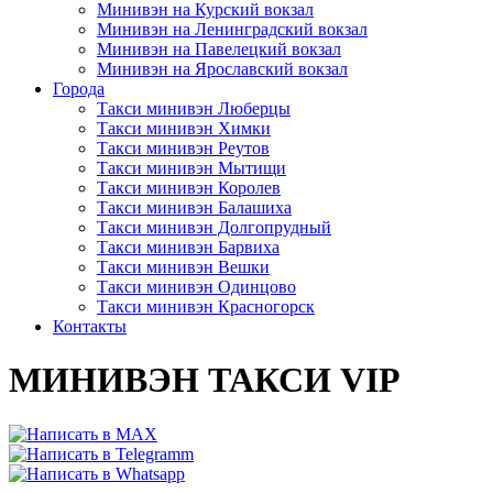
Минивэн на Курский вокзал
Минивэн на Ленинградский вокзал
Минивэн на Павелецкий вокзал
Минивэн на Ярославский вокзал
Города
Такси минивэн Люберцы
Такси минивэн Химки
Такси минивэн Реутов
Такси минивэн Мытищи
Такси минивэн Королев
Такси минивэн Балашиха
Такси минивэн Долгопрудный
Такси минивэн Барвиха
Такси минивэн Вешки
Такси минивэн Одинцово
Такси минивэн Красногорск
Контакты
МИНИВЭН ТАКСИ VIP