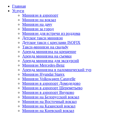
Главная
Услуги
Минивэн в аэропорт
Минивэн на вокзал
Минивэн на дачу
Минивэн за город
Минивэн для встречи из роддома
Детское такси минивэн
Детское такси с креслами ISOFIX
Такси-минивэн на свадьбу
Аренда минивэна на крещение
Аренда минивэна на съемки
Аренда минивэна для экскурсий
Минивэн Mercedes-Benz
Аренда минивэна в паломнический тур
Минивэн Hyundai Starex
Минивэн Volkswagen Caravelle
Минивэн в аэропорт Домодедово
Минивэн в аэропорт Шереметьево
Минивэн в аэропорт Внуково
Минивэн на Белорусский вокзал
Минивэн на Восточный вокзал
Минивэн на Казанский вокзал
Минивэн на Киевский вокзал