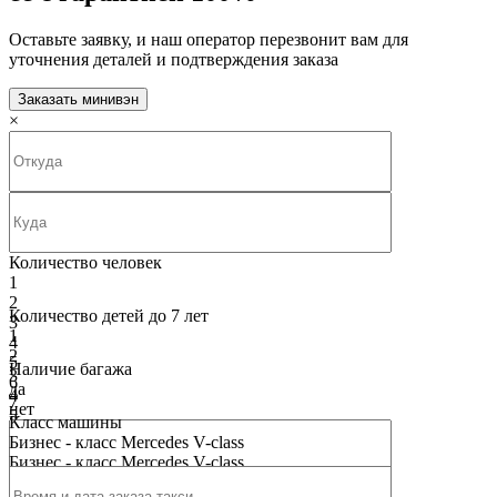
Оставьте заявку, и наш оператор перезвонит вам для
уточнения деталей и подтверждения заказа
Заказать минивэн
×
Количество человек
1
2
Количество детей до 7 лет
3
1
4
2
5
Наличие багажа
3
6
да
4
7
нет
5
8
Класс машины
6
9
Бизнес - класс Mercedes V-class
7
10
Бизнес - класс Mercedes V-class
8
9