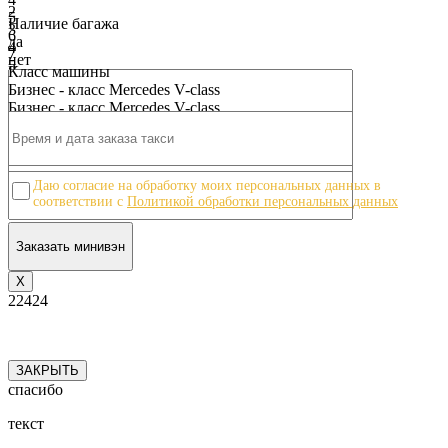
2
5
Наличие багажа
3
6
да
4
7
нет
5
8
Класс машины
6
9
Бизнес - класс Mercedes V-class
7
10
Бизнес - класс Mercedes V-class
8
9
10
Даю согласие на обработку моих персональных данных в
соответствии с
Политикой обработки персональных данных
Х
22424
ЗАКРЫТЬ
спасибо
текст