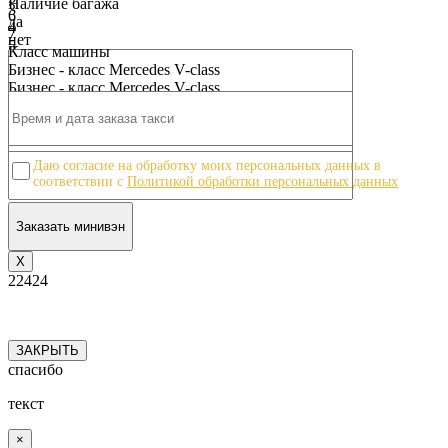
Наличие багажа
3
6
да
4
7
нет
5
8
Класс машины
6
9
Бизнес - класс Mercedes V-class
7
10
Бизнес - класс Mercedes V-class
8
9
10
Даю согласие на обработку моих персональных данных в
соответствии с
Политикой обработки персональных данных
Х
22424
ЗАКРЫТЬ
спасибо
текст
×