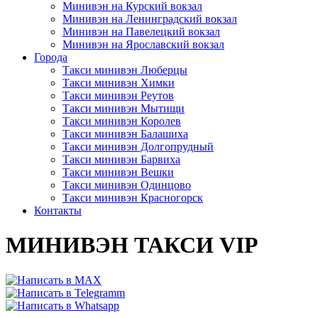
Минивэн на Курский вокзал
Минивэн на Ленинградский вокзал
Минивэн на Павелецкий вокзал
Минивэн на Ярославский вокзал
Города
Такси минивэн Люберцы
Такси минивэн Химки
Такси минивэн Реутов
Такси минивэн Мытищи
Такси минивэн Королев
Такси минивэн Балашиха
Такси минивэн Долгопрудный
Такси минивэн Барвиха
Такси минивэн Вешки
Такси минивэн Одинцово
Такси минивэн Красногорск
Контакты
МИНИВЭН ТАКСИ VIP