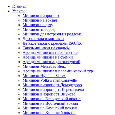
Главная
Услуги
Минивэн в аэропорт
Минивэн на вокзал
Минивэн на дачу
Минивэн за город
Минивэн для встречи из роддома
Детское такси минивэн
Детское такси с креслами ISOFIX
Такси-минивэн на свадьбу
Аренда минивэна на крещение
Аренда минивэна на съемки
Аренда минивэна для экскурсий
Минивэн Mercedes-Benz
Аренда минивэна в паломнический тур
Минивэн Hyundai Starex
Минивэн Volkswagen Caravelle
Минивэн в аэропорт Домодедово
Минивэн в аэропорт Шереметьево
Минивэн в аэропорт Внуково
Минивэн на Белорусский вокзал
Минивэн на Восточный вокзал
Минивэн на Казанский вокзал
Минивэн на Киевский вокзал