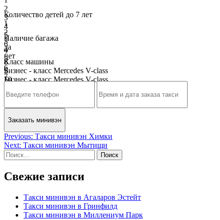
2
Количество детей до 7 лет
3
1
4
2
5
Наличие багажа
3
6
да
4
7
нет
5
8
Класс машины
6
9
Бизнес - класс Mercedes V-class
7
10
Бизнес - класс Mercedes V-class
8
9
10
Навигация
Previous:
Такси минивэн Химки
Next:
Такси минивэн Мытищи
по
Найти:
записям
Свежие записи
Такси минивэн в Агаларов Эстейт
Такси минивэн в Гринфилд
Такси минивэн в Миллениум Парк